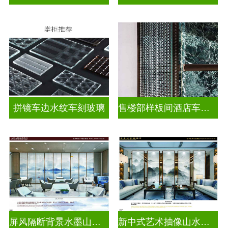
拼镜车边水纹车刻玻璃
售楼部样板间酒店车刻玻璃
屏风隔断背景水墨山水画玻璃
新中式艺术抽像山水画玻璃