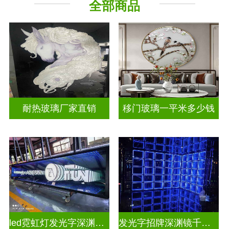
全部商品
山 水 画
其它玻璃
耐热玻璃厂家直销
移门玻璃一平米多少钱
led霓虹灯发光字深渊镜千层镜
发光字招牌深渊镜千层镜