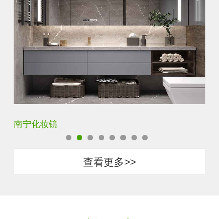
商丘智能卫浴镜
惠
查看更多>>