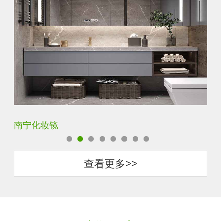
商丘智能卫浴镜
惠
查看更多>>