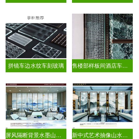
拼镜车边水纹车刻玻璃
售楼部样板间酒店车刻玻璃
屏风隔断背景水墨山水画玻璃
新中式艺术抽像山水画玻璃