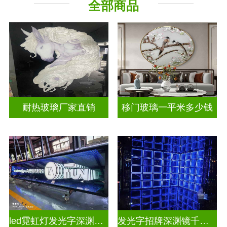
全部商品
山 水 画
其它玻璃
耐热玻璃厂家直销
移门玻璃一平米多少钱
led霓虹灯发光字深渊镜千层镜
发光字招牌深渊镜千层镜