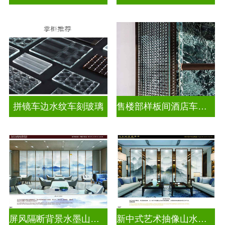
拼镜车边水纹车刻玻璃
售楼部样板间酒店车刻玻璃
屏风隔断背景水墨山水画玻璃
新中式艺术抽像山水画玻璃