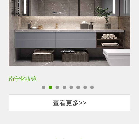
商丘智能卫浴镜
惠
查看更多>>