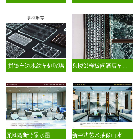
拼镜车边水纹车刻玻璃
售楼部样板间酒店车刻玻璃
屏风隔断背景水墨山水画玻璃
新中式艺术抽像山水画玻璃