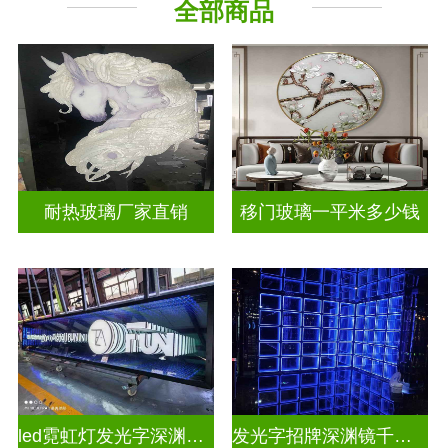
全部商品
山 水 画
其它玻璃
耐热玻璃厂家直销
移门玻璃一平米多少钱
led霓虹灯发光字深渊镜千层镜
发光字招牌深渊镜千层镜