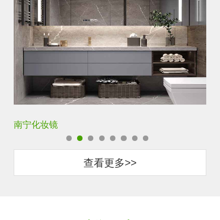
商丘智能卫浴镜
惠
查看更多>>